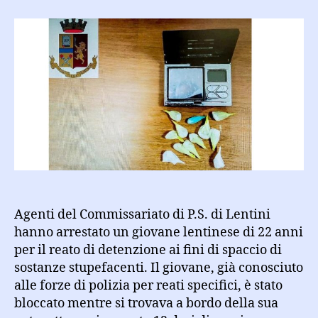
la
cocaina
all’interno
degli
slip:
arrestato
ai
domiciliari
Agenti del Commissariato di P.S. di Lentini
hanno arrestato un giovane lentinese di 22 anni
per il reato di detenzione ai fini di spaccio di
sostanze stupefacenti. Il giovane, già conosciuto
alle forze di polizia per reati specifici, è stato
bloccato mentre si trovava a bordo della sua