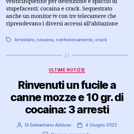
venticinquenne per detenzione e spaccio di
stupefacenti: cocaina e crack. Sequestrato
anche un monitor tv con tre telecamere che
riprendevano i diversi accessi all’abitazione
Arrestato
,
cocaina
,
confezionamento
,
crack
Tag
Categorie
ULTIME NOTIZIE
Rinvenuti un fucile a
canne mozze e 10 gr. di
cocaina: 3 arresti
Di
Sebastiano Adduso
4 Giugno 2022
Autore
Data
articolo
dell'articolo