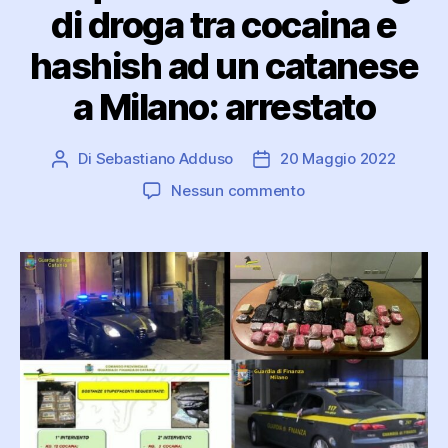
di droga tra cocaina e
hashish ad un catanese
a Milano: arrestato
Di
Sebastiano Adduso
20 Maggio 2022
Autore
Data
articolo
dell'articolo
su
Nessun commento
Sequestrati
circa
47
kg
di
droga
tra
cocaina
e
hashish
ad