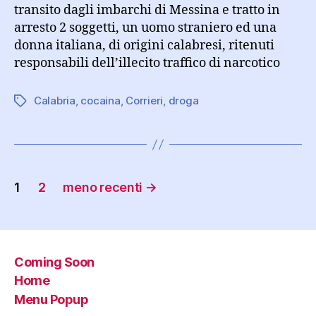
transito dagli imbarchi di Messina e tratto in
arresto 2 soggetti, un uomo straniero ed una
donna italiana, di origini calabresi, ritenuti
responsabili dell’illecito traffico di narcotico
Calabria
,
cocaina
,
Corrieri
,
droga
Tag
Paginazione
1
2
meno recenti
→
degli
articoli
Coming Soon
Home
Menu Popup