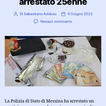
arrestato 25enne
Di
Sebastiano Adduso
9 Giugno 2022
Autore
Data
articolo
dell'articolo
su
Nessun commento
Cocaina,
crack
e
tutto
il
necessario
per
il
confezionamento:
arrestato
25enne
La Polizia di Stato di Messina ha arrestato un