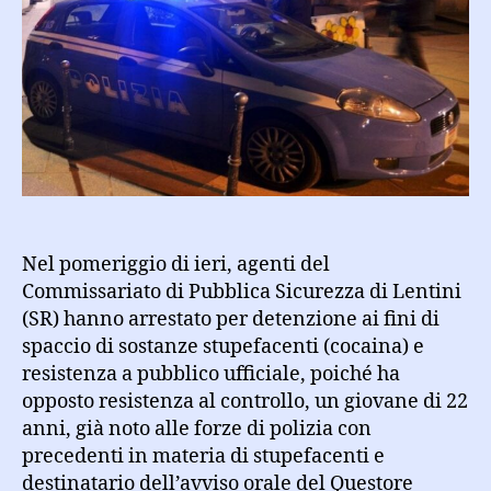
lancia
dal
finestrino
la
cocaina,
arrestato
22enne
per
spaccio
Nel pomeriggio di ieri, agenti del
Commissariato di Pubblica Sicurezza di Lentini
(SR) hanno arrestato per detenzione ai fini di
spaccio di sostanze stupefacenti (cocaina) e
resistenza a pubblico ufficiale, poiché ha
opposto resistenza al controllo, un giovane di 22
anni, già noto alle forze di polizia con
precedenti in materia di stupefacenti e
destinatario dell’avviso orale del Questore