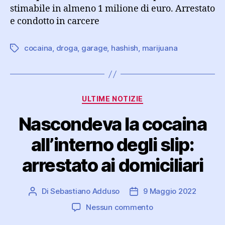
stimabile in almeno 1 milione di euro. Arrestato
e condotto in carcere
cocaina
,
droga
,
garage
,
hashish
,
marijuana
Tag
Categorie
ULTIME NOTIZIE
Nascondeva la cocaina
all’interno degli slip:
arrestato ai domiciliari
Di
Sebastiano Adduso
9 Maggio 2022
Autore
Data
articolo
dell'articolo
su
Nessun commento
Nascondeva