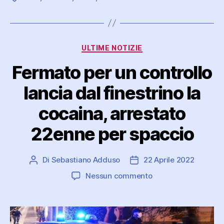
Categorie
ULTIME NOTIZIE
Fermato per un controllo
lancia dal finestrino la
cocaina, arrestato
22enne per spaccio
Di
Sebastiano Adduso
22 Aprile 2022
Autore
Data
articolo
dell'articolo
su
Nessun commento
Fermato
per
un
controllo