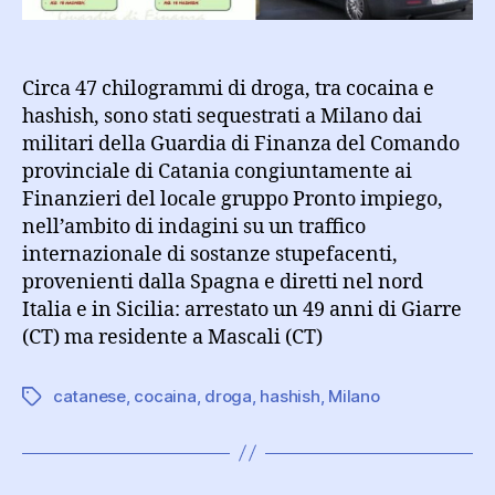
un
catanese
a
Milano:
Circa 47 chilogrammi di droga, tra cocaina e
arrestato
hashish, sono stati sequestrati a Milano dai
militari della Guardia di Finanza del Comando
provinciale di Catania congiuntamente ai
Finanzieri del locale gruppo Pronto impiego,
nell’ambito di indagini su un traffico
internazionale di sostanze stupefacenti,
provenienti dalla Spagna e diretti nel nord
Italia e in Sicilia: arrestato un 49 anni di Giarre
(CT) ma residente a Mascali (CT)
catanese
,
cocaina
,
droga
,
hashish
,
Milano
Tag