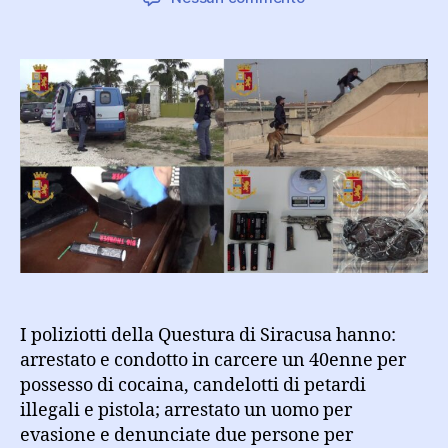
Arrestato
e
condotto
in
carcere
40enne
in
possesso
di
cocaina,
candelotti
di
petardi
illegali
e
I poliziotti della Questura di Siracusa hanno:
pistola
arrestato e condotto in carcere un 40enne per
possesso di cocaina, candelotti di petardi
illegali e pistola; arrestato un uomo per
evasione e denunciate due persone per