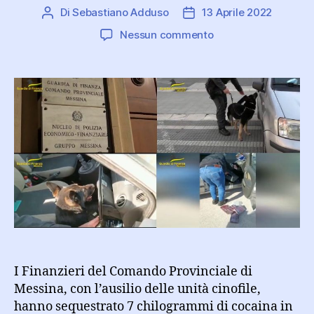
Di
Sebastiano Adduso
13 Aprile 2022
Autore
Data
articolo
dell'articolo
su
Nessun commento
Arrestati
due
corrieri
di
droga
provenienti
dalla
Calabria:
sequestrati
7
kg
di
cocaina
I Finanzieri del Comando Provinciale di
Messina, con l’ausilio delle unità cinofile,
hanno sequestrato 7 chilogrammi di cocaina in