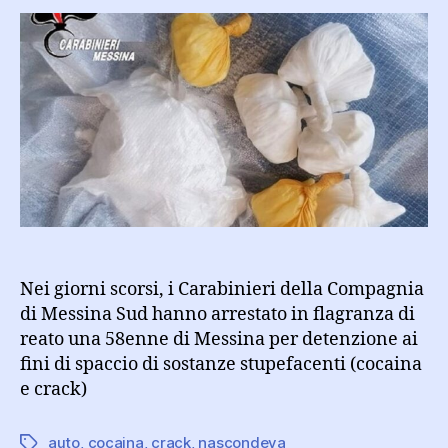
nascondeva
cocaina
e
crack:
58enne
posta
ai
domiciliari
Nei giorni scorsi, i Carabinieri della Compagnia
di Messina Sud hanno arrestato in flagranza di
reato una 58enne di Messina per detenzione ai
fini di spaccio di sostanze stupefacenti (cocaina
e crack)
auto
,
cocaina
,
crack
,
nascondeva
Tag