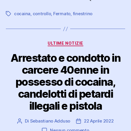
cocaina
,
controllo
,
Fermato
,
finestrino
Tag
Categorie
ULTIME NOTIZIE
Arrestato e condotto in
carcere 40enne in
possesso di cocaina,
candelotti di petardi
illegali e pistola
Di
Sebastiano Adduso
22 Aprile 2022
Autore
Data
articolo
dell'articolo
su
Nessun commento