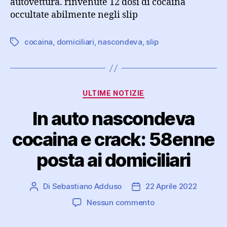
autovettura. rinvenute 12 dosi di cocaina
occultate abilmente negli slip
cocaina
,
domiciliari
,
nascondeva
,
slip
Tag
Categorie
ULTIME NOTIZIE
In auto nascondeva
cocaina e crack: 58enne
posta ai domiciliari
Di
Sebastiano Adduso
22 Aprile 2022
Autore
Data
articolo
dell'articolo
su
Nessun commento
In
auto