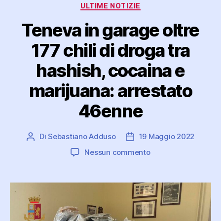
Categorie
ULTIME NOTIZIE
Teneva in garage oltre
177 chili di droga tra
hashish, cocaina e
marijuana: arrestato
46enne
Di
Sebastiano Adduso
19 Maggio 2022
Autore
Data
articolo
dell'articolo
su
Nessun commento
Teneva
in
garage
oltre
177
chili