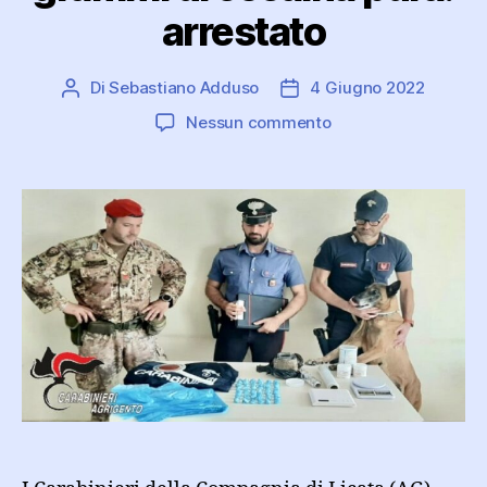
arrestato
Di
Sebastiano Adduso
4 Giugno 2022
Autore
Data
articolo
dell'articolo
su
Nessun commento
In
casa
con
oltre
200
grammi
di
cocaina
pura:
arrestato