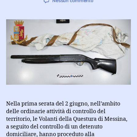
su
Nessun commento
Rinvenuti
un
fucile
a
canne
mozze
e
10
gr.
di
cocaina:
3
arresti
Nella prima serata del 2 giugno, nell’ambito
delle ordinarie attività di controllo del
territorio, le Volanti della Questura di Messina,
a seguito del controllo di un detenuto
domiciliare, hanno proceduto alla