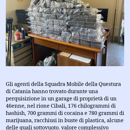
di
droga
tra
hashish,
cocaina
e
marijuana:
arrestato
46enne
Gli agenti della Squadra Mobile della Questura
di Catania hanno trovato durante una
perquisizione in un garage di proprietà di un
46enne, nel rione Cibali, 176 chilogrammi di
hashish, 700 grammi di cocaina e 780 grammi di
marijuana, racchiusi in buste di plastica, alcune
delle quali sottovuoto. valore complessivo