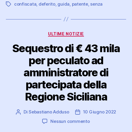
confiscata
,
deferito
,
guida
,
patente
,
senza
Tag
Categorie
ULTIME NOTIZIE
Sequestro di € 43 mila
per peculato ad
amministratore di
partecipata della
Regione Siciliana
Di
Sebastiano Adduso
10 Giugno 2022
Autore
Data
articolo
dell'articolo
su
Nessun commento
Sequestro