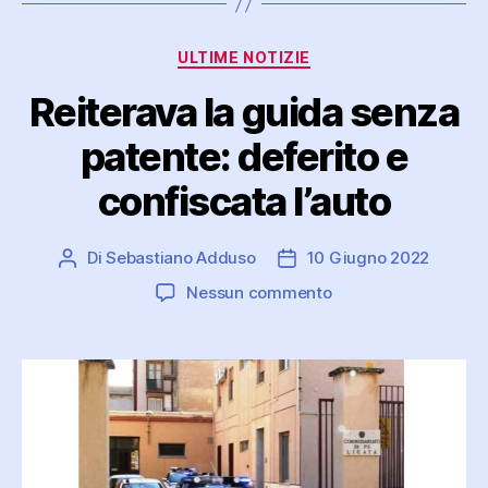
Categorie
ULTIME NOTIZIE
Reiterava la guida senza
patente: deferito e
confiscata l’auto
Di
Sebastiano Adduso
10 Giugno 2022
Autore
Data
articolo
dell'articolo
su
Nessun commento
Reiterava
la
guida
senza
patente:
deferito
e
confiscata