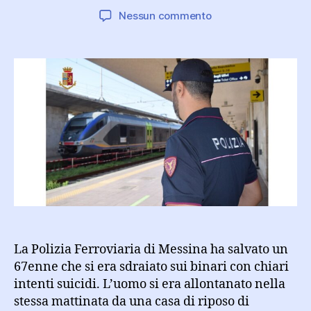
articolo
dell'articolo
su
Nessun commento
Si
sdraia
sui
binari:
salvato
dalla
Polizia
di
Stato
alla
stazione
di
Messina
La Polizia Ferroviaria di Messina ha salvato un
67enne che si era sdraiato sui binari con chiari
intenti suicidi. L’uomo si era allontanato nella
stessa mattinata da una casa di riposo di