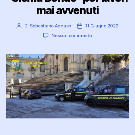
mai avvenuti
Di
Sebastiano Adduso
11 Giugno 2022
Autore
Data
articolo
dell'articolo
su
Nessun commento
In
carcere
imprenditore:
falsi
crediti
d’imposta
“Sisma
Bonus”
per
lavori
mai
avvenuti