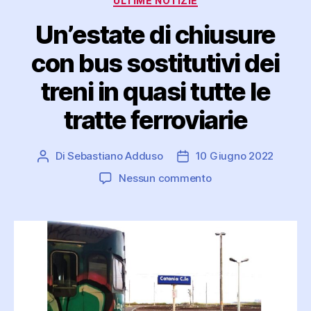
ULTIME NOTIZIE
Un’estate di chiusure
con bus sostitutivi dei
treni in quasi tutte le
tratte ferroviarie
Di
Sebastiano Adduso
10 Giugno 2022
Autore
Data
articolo
dell'articolo
su
Nessun commento
Un’estate
di
chiusure
con
bus
sostitutivi
dei
treni