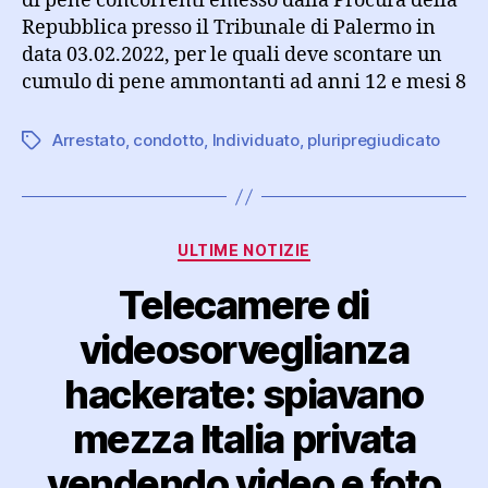
di pene concorrenti emesso dalla Procura della
Repubblica presso il Tribunale di Palermo in
data 03.02.2022, per le quali deve scontare un
cumulo di pene ammontanti ad anni 12 e mesi 8
Arrestato
,
condotto
,
Individuato
,
pluripregiudicato
Tag
Categorie
ULTIME NOTIZIE
Telecamere di
videosorveglianza
hackerate: spiavano
mezza Italia privata
vendendo video e foto