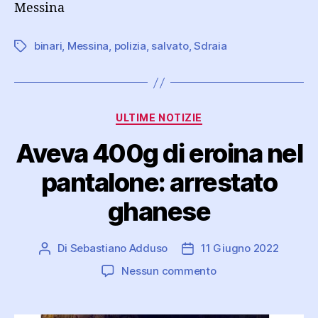
Messina
binari
,
Messina
,
polizia
,
salvato
,
Sdraia
Tag
Categorie
ULTIME NOTIZIE
Aveva 400g di eroina nel
pantalone: arrestato
ghanese
Di
Sebastiano Adduso
11 Giugno 2022
Autore
Data
articolo
dell'articolo
su
Nessun commento
Aveva
400g
di