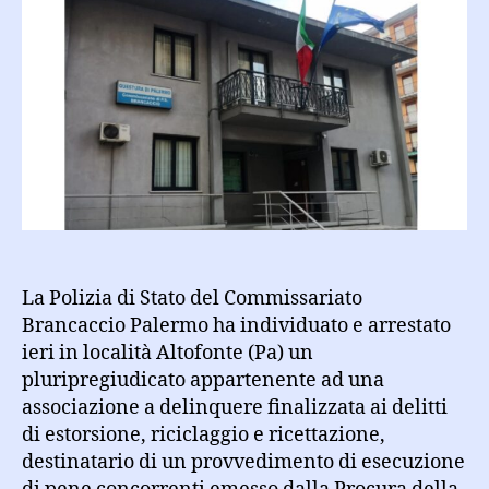
e
condotto
in
carcere
pluripregiudicato
condannato
a
12
anni
La Polizia di Stato del Commissariato
Brancaccio Palermo ha individuato e arrestato
ieri in località Altofonte (Pa) un
pluripregiudicato appartenente ad una
associazione a delinquere finalizzata ai delitti
di estorsione, riciclaggio e ricettazione,
destinatario di un provvedimento di esecuzione