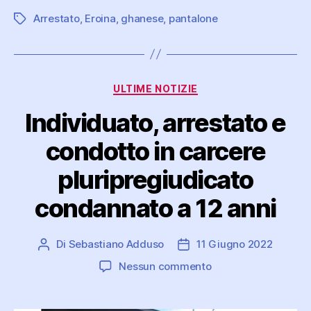
Arrestato
,
Eroina
,
ghanese
,
pantalone
Tag
Categorie
ULTIME NOTIZIE
Individuato, arrestato e
condotto in carcere
pluripregiudicato
condannato a 12 anni
Di
Sebastiano Adduso
11 Giugno 2022
Autore
Data
articolo
dell'articolo
su
Nessun commento
Individuato,
arrestato