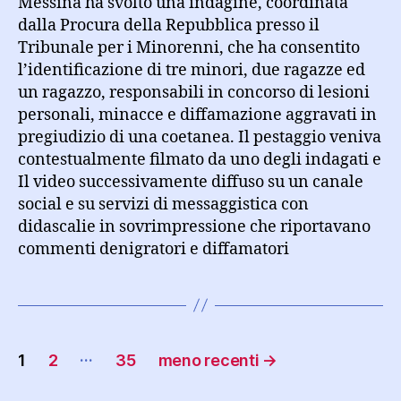
Messina ha svolto una indagine, coordinata
dalla Procura della Repubblica presso il
Tribunale per i Minorenni, che ha consentito
l’identificazione di tre minori, due ragazze ed
un ragazzo, responsabili in concorso di lesioni
personali, minacce e diffamazione aggravati in
pregiudizio di una coetanea. Il pestaggio veniva
contestualmente filmato da uno degli indagati e
Il video successivamente diffuso su un canale
social e su servizi di messaggistica con
didascalie in sovrimpressione che riportavano
commenti denigratori e diffamatori
Paginazione
…
1
2
35
meno recenti
→
degli