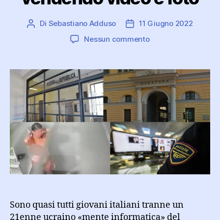
Di
Sebastiano Adduso
11 Giugno 2022
Autore
Data
articolo
dell'articolo
su
Nessun commento
Telecamere
di
videosorveglianza
hackerate:
spiavano
mezza
Italia
privata
vendendo
video
e
foto
Sono quasi tutti giovani italiani tranne un
21enne ucraino «mente informatica» del