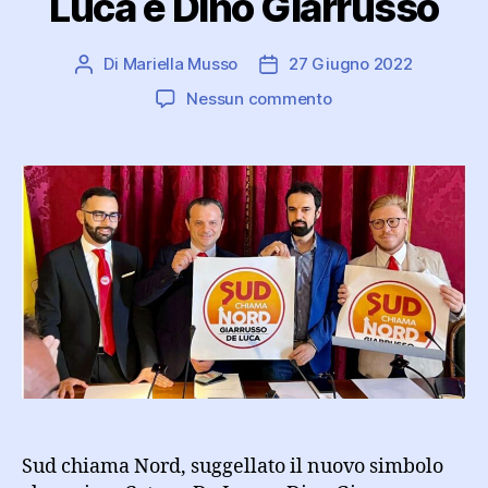
Luca e Dino Giarrusso
Di
Mariella Musso
27 Giugno 2022
Autore
Data
articolo
dell'articolo
su
Nessun commento
Sud
chiama
Nord,
il
nuovo
movimento
politico
di
Cateno
De
Luca
e
Dino
Giarrusso
Sud chiama Nord, suggellato il nuovo simbolo