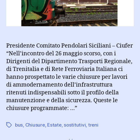
in
quasi
tutte
le
tratte
ferroviarie
Presidente Comitato Pendolari Siciliani – Ciufer
“Nell’incontro del 26 maggio scorso, con i
Dirigenti del Dipartimento Trasporti Regionale,
di Trenitalia e di Rete Ferroviaria Italiana ci
hanno prospettato le varie chiusure per lavori
di ammodernamento dell’infrastruttura
ritenuti indispensabili sotto il profilo della
manutenzione e della sicurezza. Queste le
chiusure programmate: …”
bus
,
Chiusure
,
Estate
,
sostitutivi
,
treni
Tag