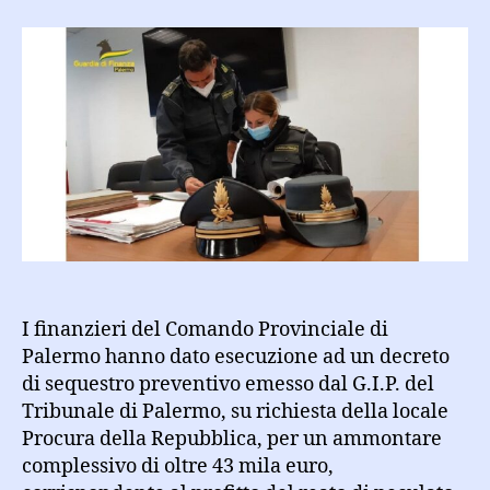
di
€
43
mila
per
peculato
ad
amministratore
di
partecipata
della
Regione
Siciliana
I finanzieri del Comando Provinciale di
Palermo hanno dato esecuzione ad un decreto
di sequestro preventivo emesso dal G.I.P. del
Tribunale di Palermo, su richiesta della locale
Procura della Repubblica, per un ammontare
complessivo di oltre 43 mila euro,