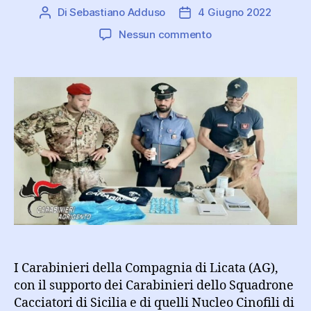
Di
Sebastiano Adduso
4 Giugno 2022
Autore
Data
articolo
dell'articolo
su
Nessun commento
In
casa
con
oltre
200
grammi
di
cocaina
pura:
arrestato
I Carabinieri della Compagnia di Licata (AG),
con il supporto dei Carabinieri dello Squadrone
Cacciatori di Sicilia e di quelli Nucleo Cinofili di