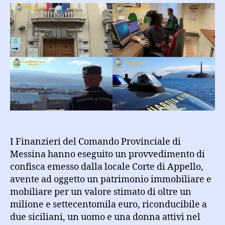
due
appartenenti
ad
un
gruppo
nomade
beni
per
oltre
1
milione
e
700
I Finanzieri del Comando Provinciale di
mila
Messina hanno eseguito un provvedimento di
euro
confisca emesso dalla locale Corte di Appello,
avente ad oggetto un patrimonio immobiliare e
mobiliare per un valore stimato di oltre un
milione e settecentomila euro, riconducibile a
due siciliani, un uomo e una donna attivi nel