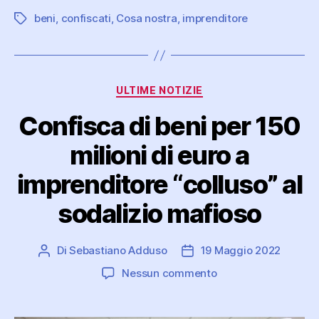
beni
,
confiscati
,
Cosa nostra
,
imprenditore
Tag
Categorie
ULTIME NOTIZIE
Confisca di beni per 150
milioni di euro a
imprenditore “colluso” al
sodalizio mafioso
Di
Sebastiano Adduso
19 Maggio 2022
Autore
Data
articolo
dell'articolo
su
Nessun commento
Confisca
di