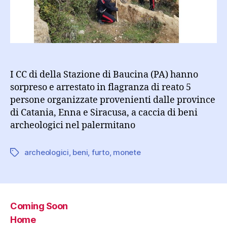
monete
greche
risalenti
al
V
secolo
A.C.
I CC di della Stazione di Baucina (PA) hanno
sorpreso e arrestato in flagranza di reato 5
persone organizzate provenienti dalle province
di Catania, Enna e Siracusa, a caccia di beni
archeologici nel palermitano
archeologici
,
beni
,
furto
,
monete
Tag
Coming Soon
Home