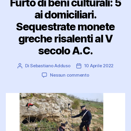
Furto di beni culturali: 5
ai domiciliari.
Sequestrate monete
greche risalenti al V
secolo A.C.
Di
Sebastiano Adduso
10 Aprile 2022
Autore
Data
articolo
dell'articolo
su
Nessun commento
Furto
di
beni
culturali:
5
ai
domiciliari.
Sequestrate