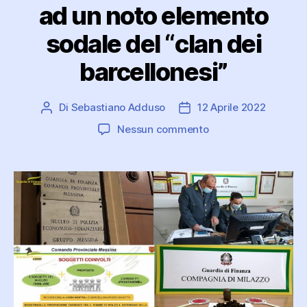
ad un noto elemento
sodale del “clan dei
barcellonesi”
Di
Sebastiano Adduso
12 Aprile 2022
Autore
Data
articolo
dell'articolo
su
Nessun commento
Sequestrati
beni
per
oltre
un
milione
di
euro
ad
un
noto