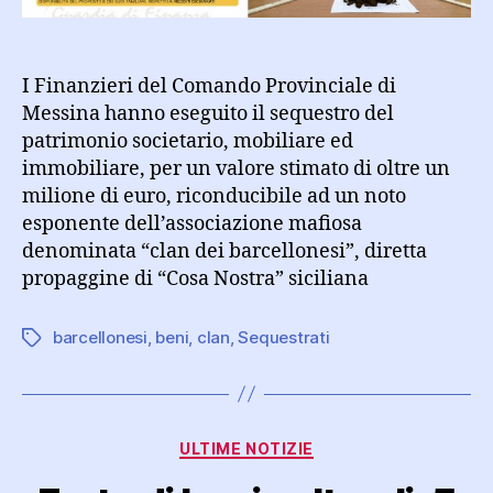
elemento
sodale
del
“clan
I Finanzieri del Comando Provinciale di
dei
Messina hanno eseguito il sequestro del
barcellonesi”
patrimonio societario, mobiliare ed
immobiliare, per un valore stimato di oltre un
milione di euro, riconducibile ad un noto
esponente dell’associazione mafiosa
denominata “clan dei barcellonesi”, diretta
propaggine di “Cosa Nostra” siciliana
barcellonesi
,
beni
,
clan
,
Sequestrati
Tag
Categorie
ULTIME NOTIZIE