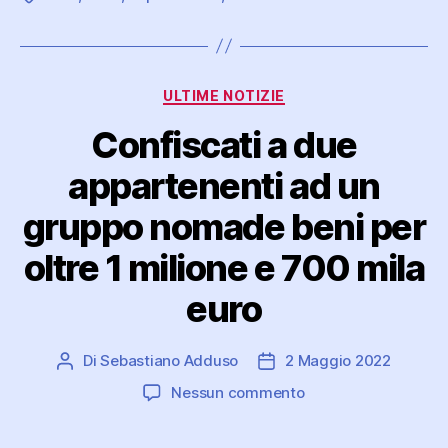
Categorie
ULTIME NOTIZIE
Confiscati a due
appartenenti ad un
gruppo nomade beni per
oltre 1 milione e 700 mila
euro
Di
Sebastiano Adduso
2 Maggio 2022
Autore
Data
articolo
dell'articolo
su
Nessun commento
Confiscati
a