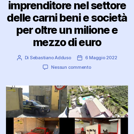
imprenditore nel settore
delle carni beni e società
per oltre un milione e
mezzo di euro
Di
Sebastiano Adduso
6 Maggio 2022
Autore
Data
articolo
dell'articolo
su
Nessun commento
Sequestrati
a
un
imprenditore
nel
settore
delle
carni
beni
e