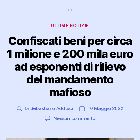
Categorie
ULTIME NOTIZIE
Confiscati beni per circa
1 milione e 200 mila euro
ad esponenti di rilievo
del mandamento
mafioso
Di
Sebastiano Adduso
10 Maggio 2022
Autore
Data
articolo
dell'articolo
su
Nessun commento
Confiscati
beni
per