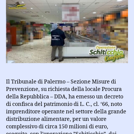
beni
per
150
milioni
di
euro
a
imprenditore
“colluso”
al
sodalizio
mafioso
Il Tribunale di Palermo – Sezione Misure di
Prevenzione, su richiesta della locale Procura
della Repubblica – DDA, ha emesso un decreto
di confisca del patrimonio di L. C., cl. ‘66, noto
imprenditore operante nel settore della grande
distribuzione alimentare, per un valore
complessivo di circa 150 milioni di euro,