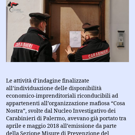
circa
1
milione
e
200
mila
euro
ad
esponenti
di
rilievo
del
Le attività d’indagine finalizzate
mandamento
all’individuazione delle disponibilità
mafioso
economico-imprenditoriali riconducibili ad
appartenenti all’organizzazione mafiosa “Cosa
Nostra”, svolte dal Nucleo Investigativo dei
Carabinieri di Palermo, avevano già portato tra
aprile e maggio 2018 all’emissione da parte
della Sezione Misure di Prevenzione del