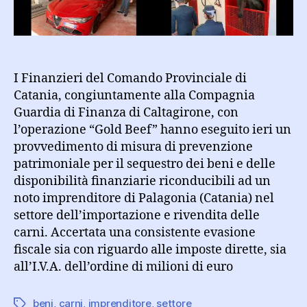
società
per
oltre
un
milione
I Finanzieri del Comando Provinciale di
e
Catania, congiuntamente alla Compagnia
mezzo
Guardia di Finanza di Caltagirone, con
di
l’operazione “Gold Beef” hanno eseguito ieri un
euro
provvedimento di misura di prevenzione
patrimoniale per il sequestro dei beni e delle
disponibilità finanziarie riconducibili ad un
noto imprenditore di Palagonia (Catania) nel
settore dell’importazione e rivendita delle
carni. Accertata una consistente evasione
fiscale sia con riguardo alle imposte dirette, sia
all’I.V.A. dell’ordine di milioni di euro
beni
,
carni
,
imprenditore
,
settore
Tag