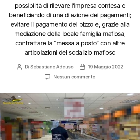
possibilità di rilevare l’impresa contesa e
beneficiando di una dilazione dei pagamenti;
evitare il pagamento del pizzo e, grazie alla
mediazione della locale famiglia mafiosa,
contrattare la “messa a posto” con altre
articolazioni del sodalizio mafioso
Di
Sebastiano Adduso
19 Maggio 2022
Autore
Data
articolo
dell'articolo
su
Nessun commento
Confisca
di
beni
per
150
milioni
di
euro
a