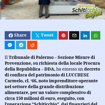
imprenditore
“colluso”
al
sodalizio
mafioso
Share
Tweet
Il
Tribunale di Palermo – Sezione Misure di
Prevenzione, su richiesta della locale Procura
della Repubblica – DDA,
ha emesso un
decreto
di confisca del patrimonio di LUCCHESE
Carmelo, cl. ‘66, noto imprenditore operante
nel settore della grande distribuzione
alimentare, per un valore complessivo di
circa 150 milioni di euro, eseguito, con
l’operazione ”Schiticchio”, dai finanzieri del