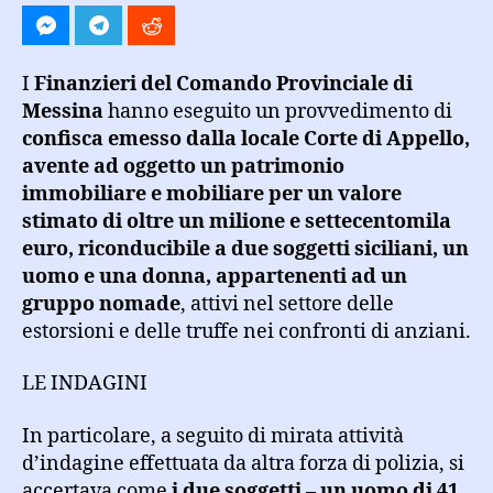
euro
I
Finanzieri del Comando Provinciale di
Messina
hanno eseguito un provvedimento di
confisca emesso dalla locale Corte di Appello,
avente ad oggetto un patrimonio
immobiliare e mobiliare per un valore
stimato di oltre un milione e settecentomila
euro, riconducibile a due soggetti siciliani, un
uomo e una donna, appartenenti ad un
gruppo nomade
, attivi nel settore delle
estorsioni e delle truffe nei confronti di anziani.
LE INDAGINI
In particolare, a seguito di mirata attività
d’indagine effettuata da altra forza di polizia, si
accertava come
i due soggetti – un uomo di 41