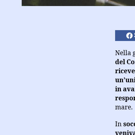
Nella g
del C
riceve
un’uni
in ava
respon
mare.
In
soc
veniv