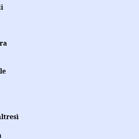
i
era
le
ltresì
a