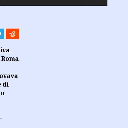
tiva
i Roma
trovava
 di
in
–