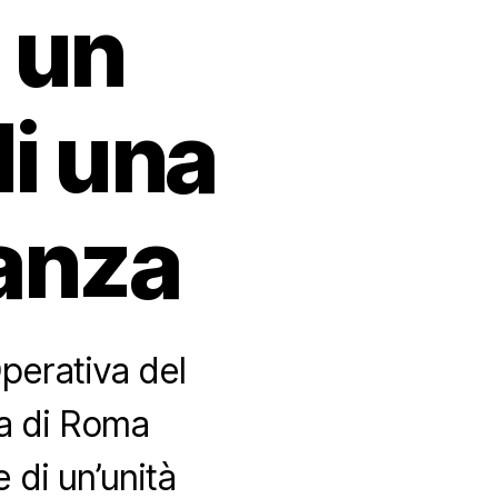
 un
i una
anza
Operativa del
a di Roma
 di un’unità