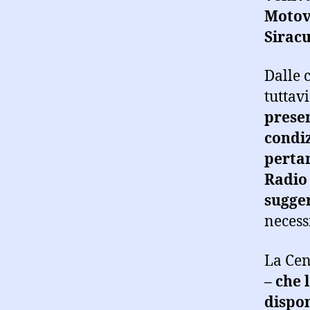
Motov
Sirac
Dalle 
tuttav
presen
condiz
pertan
Radio 
sugge
necess
La Cen
– che 
dispon