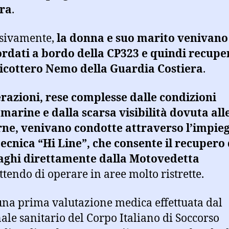
era
.
ssivamente,
la donna e suo marito venivano
rdati a bordo della CP323 e quindi recupe
licottero Nemo della Guardia Costiera
.
razioni, rese complesse dalle condizioni
arine e dalla scarsa visibilità dovuta all
rne, venivano condotte attraverso l’impie
tecnica “Hi Line”, che consente il recupero 
aghi direttamente dalla Motovedetta
tendo di operare in aree molto ristrette.
na prima valutazione medica effettuata dal
ale sanitario del Corpo Italiano di Soccorso