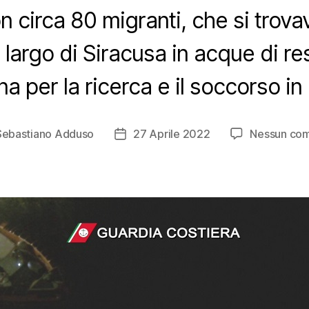
 circa 80 migranti, che si trovav
l largo di Siracusa in acque di re
ana per la ricerca e il soccorso i
Sebastiano Adduso
27 Aprile 2022
Nessun co
e
Data
lo
dell'articolo