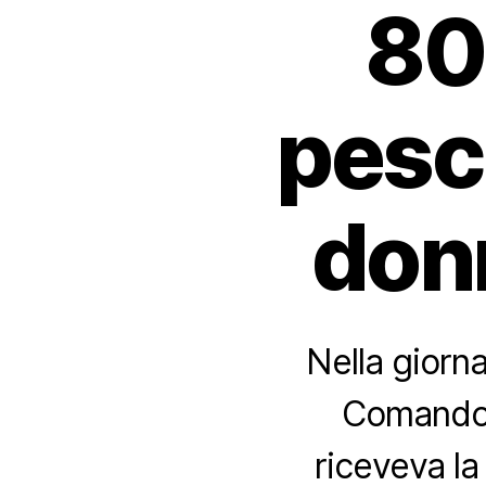
80
pesc
don
Nella giorna
Comando 
riceveva la