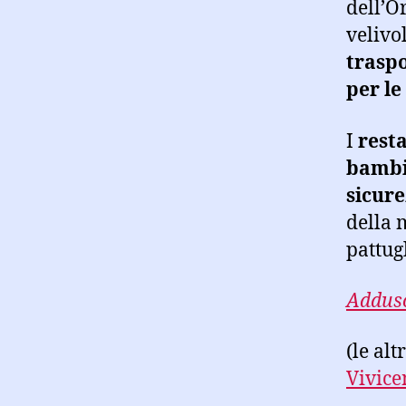
dell’O
velivo
traspo
per le
I
resta
bambin
sicure
della 
pattug
Adduso
(le al
Vivice