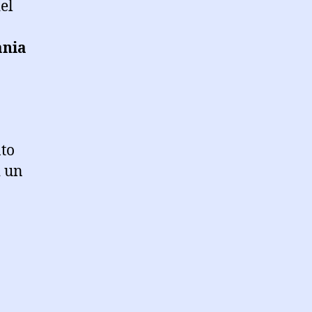
el
ania
nto
i un