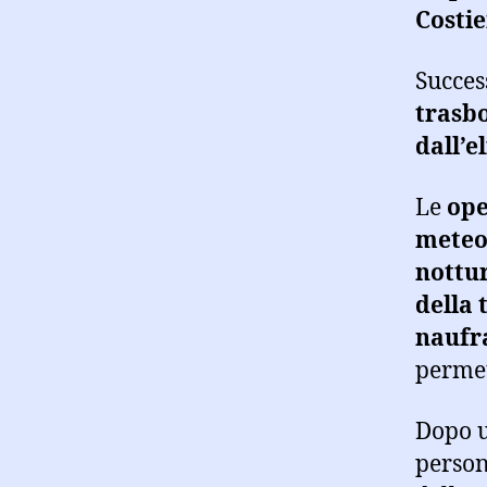
Costi
Succe
trasbo
dall’e
Le
ope
meteom
nottu
della 
naufr
permet
Dopo u
person