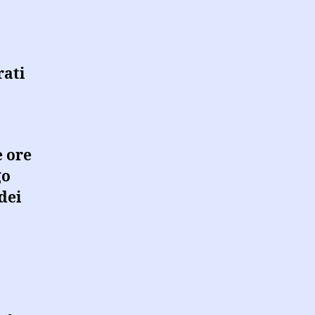
rati
e ore
go
dei