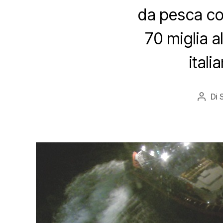
da pesca con
70 miglia a
itali
Di
Autor
artico