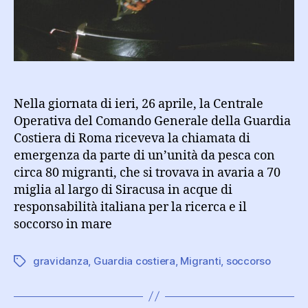
migranti
su
un
peschereccio
e
di
una
Nella giornata di ieri, 26 aprile, la Centrale
donna
Operativa del Comando Generale della Guardia
in
Costiera di Roma riceveva la chiamata di
gravidanza
emergenza da parte di un’unità da pesca con
circa 80 migranti, che si trovava in avaria a 70
miglia al largo di Siracusa in acque di
responsabilità italiana per la ricerca e il
soccorso in mare
gravidanza
,
Guardia costiera
,
Migranti
,
soccorso
Tag