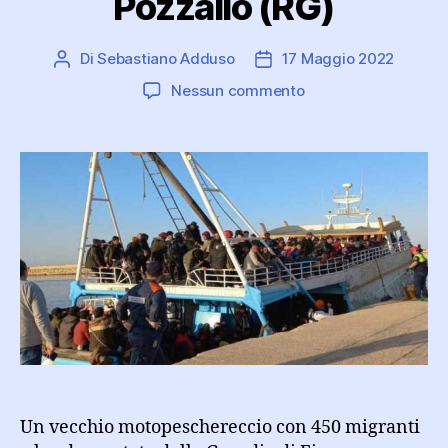
Pozzallo (RG)
Di
Sebastiano Adduso
17 Maggio 2022
Autore
Data
articolo
dell'articolo
su
Nessun commento
Un
barcone
con
450
migranti
è
approdato
stamani
nel
porto
di
Pozzallo
(RG)
Un vecchio motopeschereccio con 450 migranti