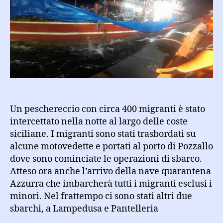
peschereccio
intercettati
dalle
motovedette
nella
notte
sono
sbarcati
a
Pozzallo
Un peschereccio con circa 400 migranti è stato
intercettato nella notte al largo delle coste
siciliane. I migranti sono stati trasbordati su
alcune motovedette e portati al porto di Pozzallo
dove sono cominciate le operazioni di sbarco.
Atteso ora anche l’arrivo della nave quarantena
Azzurra che imbarcherà tutti i migranti esclusi i
minori. Nel frattempo ci sono stati altri due
sbarchi, a Lampedusa e Pantelleria