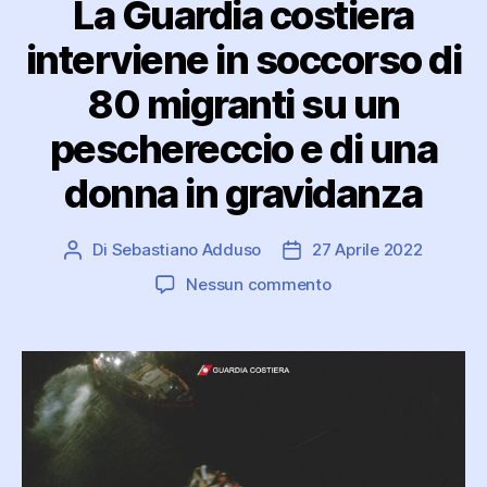
La Guardia costiera
interviene in soccorso di
80 migranti su un
peschereccio e di una
donna in gravidanza
Di
Sebastiano Adduso
27 Aprile 2022
Autore
Data
articolo
dell'articolo
su
Nessun commento
La
Guardia
costiera
interviene
in
soccorso
di
80