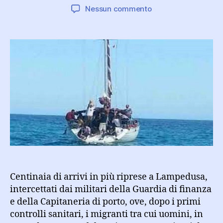
articolo
dell'articolo
su
Nessun commento
Centinaia
di
arrivi
di
migranti
a
Lampedusa
e
parte
anche
al
porto
di
Augusta
Centinaia di arrivi in più riprese a Lampedusa,
intercettati dai militari della Guardia di finanza
e della Capitaneria di porto, ove, dopo i primi
controlli sanitari, i migranti tra cui uomini, in