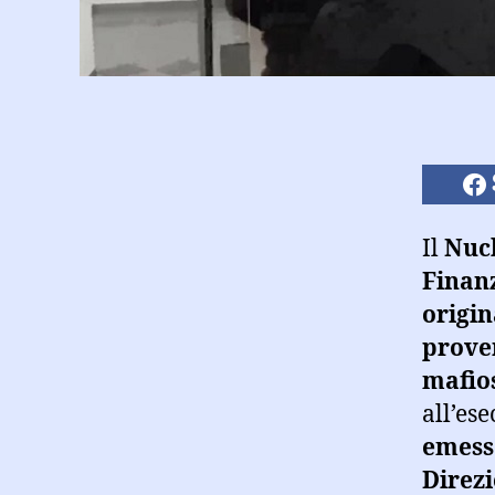
Il
Nucl
Finan
origin
prove
mafio
all’es
emesso
Direzi