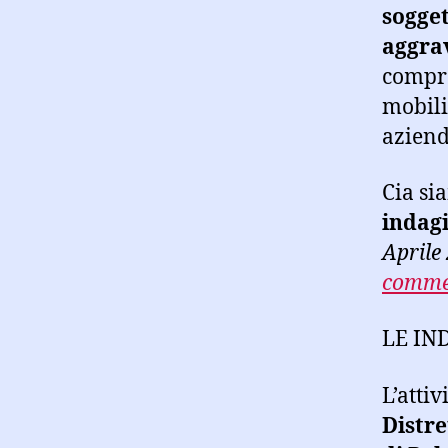
sogget
aggra
compro
mobili 
aziend
Cia s
indagi
Aprile
commer
LE IN
L’attiv
Distre