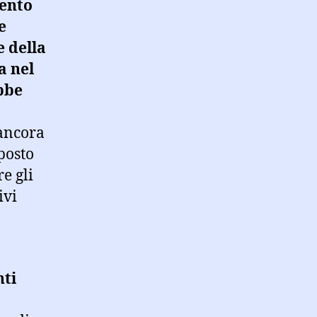
mento
e
e della
a nel
bbe
 ancora
posto
re gli
ivi
nti