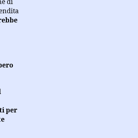
ne di
endita
rebbe
bero
l
ti per
te