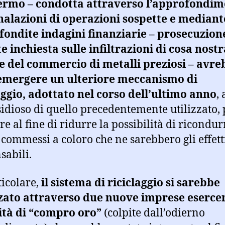
lermo – condotta attraverso l’approfondi
nalazioni di operazioni sospette e mediant
ondite indagini finanziarie – prosecuzion
e inchiesta sulle infiltrazioni di cosa nostr
e del commercio di metalli preziosi – avre
 emergere un ulteriore meccanismo di
aggio, adottato nel corso dell’ultimo anno
,
sidioso di quello precedentemente utilizzato, 
re al fine di ridurre la possibilità di ricondur
ti commessi a coloro che ne sarebbero gli effett
sabili.
ticolare,
il sistema di riciclaggio si sarebbe
zato attraverso due nuove imprese eserce
vità di “compro oro”
(colpite dall’odierno