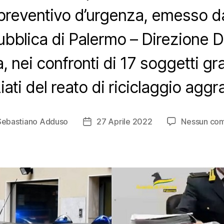
preventivo d’urgenza, emesso da
ubblica di Palermo – Direzione Di
, nei confronti di 17 soggetti g
ziati del reato di riciclaggio aggr
Sebastiano Adduso
27 Aprile 2022
Nessun co
e
Data
lo
dell'articolo