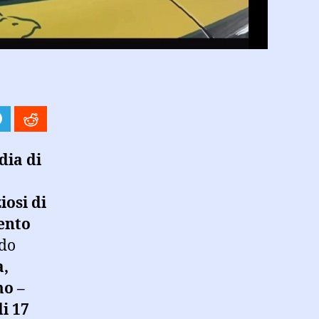
dia di
iosi di
ento
ndo
a,
mo –
i 17