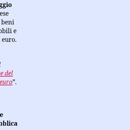
ggio
ese
 beni
obili e
 euro.
1
e del
 euro
”.
ne
bblica