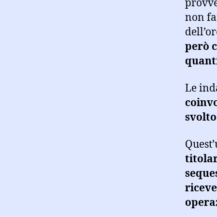
provve
non fa
dell’o
però c
quanti
Le ind
coinv
svolto
Quest’
titola
seques
riceve
operaz