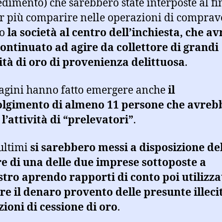
dimento) che sarebbero state interposte al fi
r più comparire nelle operazioni di comprav
ro
la società al centro dell’inchiesta, che
av
ontinuato ad agire da collettore di grandi
tà di oro di provenienza delittuosa
.
agini hanno fatto emergere anche
il
olgimento di almeno 11 persone che avreb
 l’attività di “prelevatori”
.
ultimi
si sarebbero messi a disposizione de
re di una delle due imprese sottoposte a
tro aprendo rapporti di conto poi utilizza
re il denaro provento delle presunte illeci
ioni di cessione di oro
.