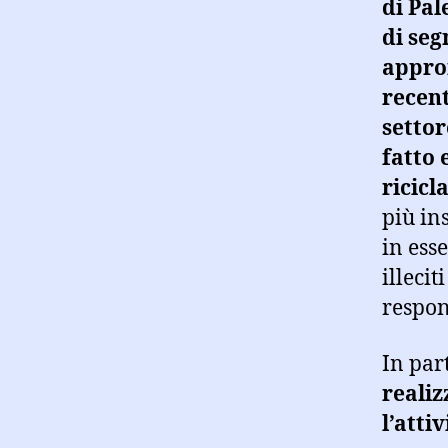
di Pa
di seg
approf
recent
settor
fatto
ricicl
più in
in esse
illeci
respon
In par
realiz
l’atti