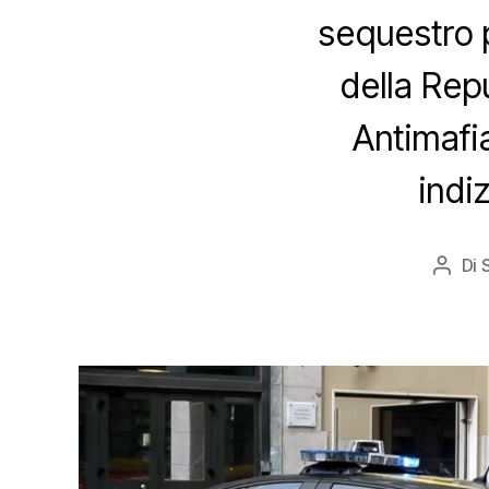
sequestro 
della Rep
Antimafia
indi
Di
Autor
artico