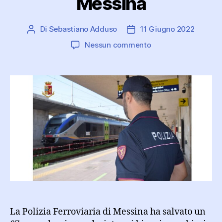
Messina
Di
Sebastiano Adduso
11 Giugno 2022
Autore
Data
articolo
dell'articolo
su
Nessun commento
Si
sdraia
sui
binari:
salvato
dalla
Polizia
di
Stato
alla
stazione
di
Messina
La Polizia Ferroviaria di Messina ha salvato un