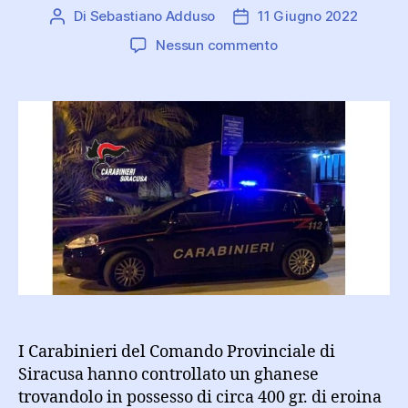
Di
Sebastiano Adduso
11 Giugno 2022
Autore
Data
articolo
dell'articolo
su
Nessun commento
Aveva
400g
di
eroina
nel
pantalone:
arrestato
ghanese
I Carabinieri del Comando Provinciale di
Siracusa hanno controllato un ghanese
trovandolo in possesso di circa 400 gr. di eroina