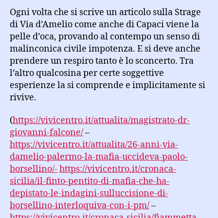
Ogni volta che si scrive un articolo sulla Strage
di Via d’Amelio come anche di Capaci viene la
pelle d’oca, provando al contempo un senso di
malinconica civile impotenza. E si deve anche
prendere un respiro tanto è lo sconcerto. Tra
l’altro qualcosina per certe soggettive
esperienze la si comprende e implicitamente si
rivive.
(
https://vivicentro.it/attualita/magistrato-dr-
giovanni-falcone/
–
https://vivicentro.it/attualita/26-anni-via-
damelio-palermo-la-mafia-uccideva-paolo-
borsellino/-
https://vivicentro.it/cronaca-
sicilia/il-finto-pentito-di-mafia-che-ha-
depistato-le-indagini-sulluccisione-di-
borsellino-interloquiva-con-i-pm/
–
https://vivicentro.it/cronaca-sicilia/fiammetta-