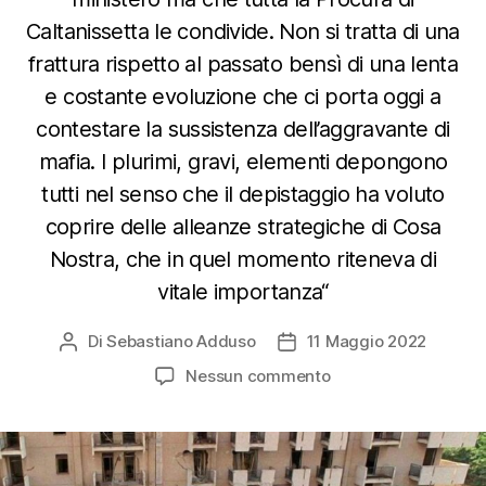
Caltanissetta le condivide. Non si tratta di una
frattura rispetto al passato bensì di una lenta
e costante evoluzione che ci porta oggi a
contestare la sussistenza dell’aggravante di
mafia. I plurimi, gravi, elementi depongono
tutti nel senso che il depistaggio ha voluto
coprire delle alleanze strategiche di Cosa
Nostra, che in quel momento riteneva di
vitale importanza“
Di
Sebastiano Adduso
11 Maggio 2022
Autore
Data
articolo
dell'articolo
su
Nessun commento
Borsellino,
l’accusa
del
Procuratore