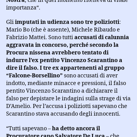
Nostra
, che in quel momento riteneva di vitale
importanza“.
Gli
imputati in udienza sono tre poliziotti
:
Mario Bo (che è assente), Michele Ribaudo e
Fabrizio Mattei. Sono tutti
accusati di calunnia
aggravata in concorso, perché secondo la
Procura nissena avrebbero tentato di
indurre l’ex pentito Vincenzo Scarantino a
dire il falso. I tre ex appartenenti al gruppo
“Falcone-Borsellino”
sono accusati di aver
indotto, mediante minacce e pressioni, il falso
pentito Vincenzo Scarantino a dichiarare il
falso per depistare le indagini sulla strage di via
D’Amelio. Per l’accusa i poliziotti sapevano che
Scarantino stava accusando degli innocenti.
“Tutti sapevano –
ha detto ancora il
Procuratore capo Salvatore De Luca
– che