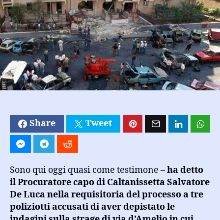
di
Caltanissetta:
Il
più
grande
depistaggio
d’Italia,
tutti
sapevano
Share
Tweet
Sono qui oggi quasi come testimone –
ha detto
il Procuratore capo di Caltanissetta Salvatore
De Luca nella requisitoria del processo a tre
poliziotti accusati di aver depistato le
indagini sulla strage di via d’Amelio in cui