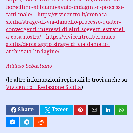
borsellino-abbiamo-avuto-indagini-e-processi-
fatti-male/
–
https://vivicentro.it/cronaca-
sicilia/strage-di-via-damelio-processo-quater-
convergenti-interessi-di-altri-soggetti-estranei-
a-cosa-nostra/
–
https://vivicentro.it/cronaca-
sicilia/depistaggio-strage-di-via-damelio-
archiviata-lindagine/
–
Adduso Sebastiano
(le altre informazioni regionali le trovi anche su
Vivicentro – Redazione Sicilia
)
Share
Tweet