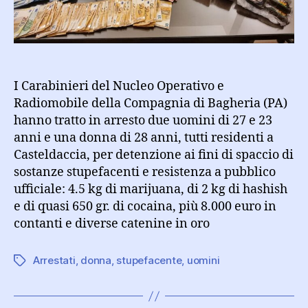
un’ingente
quantità
di
sostanza
stupefacente
I Carabinieri del Nucleo Operativo e
Radiomobile della Compagnia di Bagheria (PA)
hanno tratto in arresto due uomini di 27 e 23
anni e una donna di 28 anni, tutti residenti a
Casteldaccia, per detenzione ai fini di spaccio di
sostanze stupefacenti e resistenza a pubblico
ufficiale: 4.5 kg di marijuana, di 2 kg di hashish
e di quasi 650 gr. di cocaina, più 8.000 euro in
contanti e diverse catenine in oro
Arrestati
,
donna
,
stupefacente
,
uomini
Tag