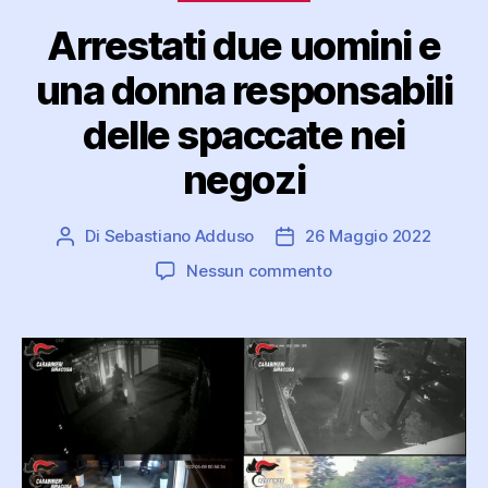
Arrestati due uomini e
una donna responsabili
delle spaccate nei
negozi
Di
Sebastiano Adduso
26 Maggio 2022
Autore
Data
articolo
dell'articolo
su
Nessun commento
Arrestati
due
uomini
e
una
donna
responsabili
delle
spaccate