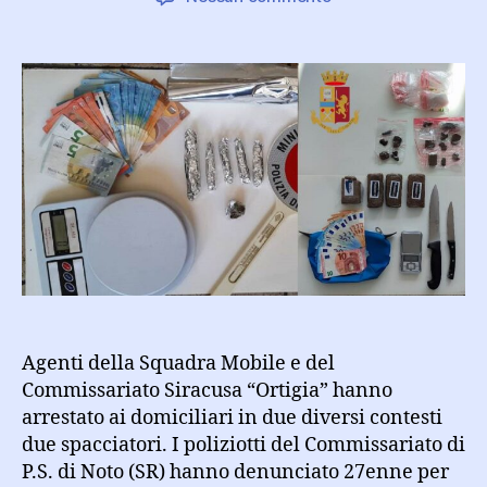
Arrestati
due
spacciatori.
Denunciato
per
gravi
minacce
tramite
social
Agenti della Squadra Mobile e del
Commissariato Siracusa “Ortigia” hanno
arrestato ai domiciliari in due diversi contesti
due spacciatori. I poliziotti del Commissariato di
P.S. di Noto (SR) hanno denunciato 27enne per