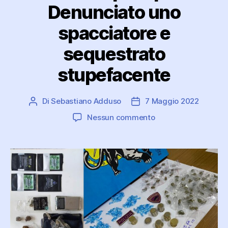
Denunciato uno
spacciatore e
sequestrato
stupefacente
Di
Sebastiano Adduso
7 Maggio 2022
Autore
Data
articolo
dell'articolo
su
Nessun commento
Due
arrestati
ed
un
denunciato
per
spaccio.
Denunciato
uno