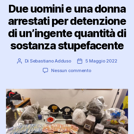
Due uomini e una donna
arrestati per detenzione
di un’ingente quantità di
sostanza stupefacente
Di
Sebastiano Adduso
5 Maggio 2022
Autore
Data
articolo
dell'articolo
su
Nessun commento
Due
uomini
e
una
donna
arrestati
per
detenzione
di