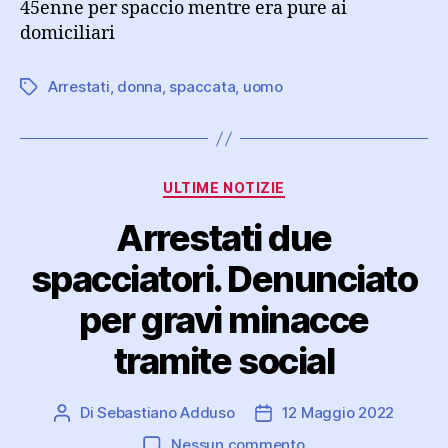
45enne per spaccio mentre era pure ai
domiciliari
Arrestati
,
donna
,
spaccata
,
uomo
Tag
Categorie
ULTIME NOTIZIE
Arrestati due
spacciatori. Denunciato
per gravi minacce
tramite social
Di
Sebastiano Adduso
12 Maggio 2022
Autore
Data
articolo
dell'articolo
su
Nessun commento