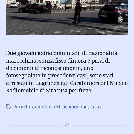
due
extracomunitari
irregolari
Due giovani extracomunitari, di nazionalità
marocchina, senza fissa dimora e privi di
documenti di riconoscimento, uno
fotosegnalato in precedenti casi, sono stati
arrestati in flagranza dai Carabinieri del Nucleo
Radiomobile di Siracusa per furto
Arrestati
,
carcere
,
extracomunitari
,
furto
Tag