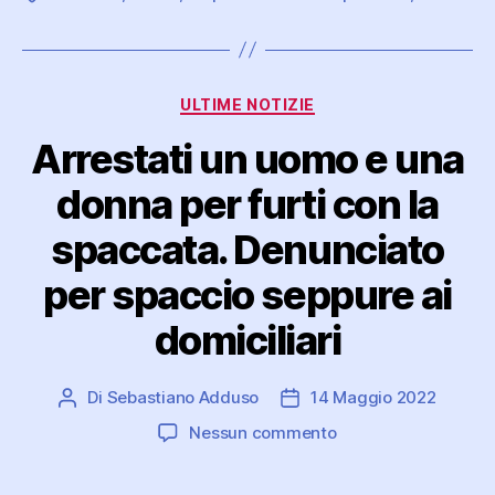
Categorie
ULTIME NOTIZIE
Arrestati un uomo e una
donna per furti con la
spaccata. Denunciato
per spaccio seppure ai
domiciliari
Di
Sebastiano Adduso
14 Maggio 2022
Autore
Data
articolo
dell'articolo
su
Nessun commento
Arrestati
un