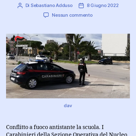
Di
Sebastiano Adduso
8 Giugno 2022
Autore
Data
articolo
dell'articolo
su
Nessun commento
Conflitto
a
fuoco
antistante
la
scuola:
arrestati
2
pregiudicati
dav
Conflitto a fuoco antistante la scuola. I
Carabinieri della Sezione Operativa del Nucleo