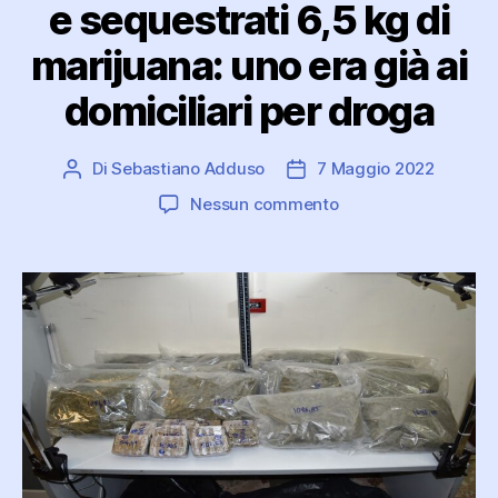
e sequestrati 6,5 kg di
marijuana: uno era già ai
domiciliari per droga
Di
Sebastiano Adduso
7 Maggio 2022
Autore
Data
articolo
dell'articolo
su
Nessun commento
Arrestati
due
messinesi
e
sequestrati
6,5
kg
di
marijuana:
uno
era
già