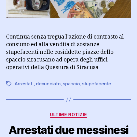
spacciatore
e
sequestrato
stupefacente
Continua senza tregua l’azione di contrasto al
consumo ed alla vendita di sostanze
stupefacenti nelle cosiddette piazze dello
spaccio siracusano ad opera degli uffici
operativi della Questura di Siracusa
Arrestati
,
denunciato
,
spaccio
,
stupefacente
Tag
Categorie
ULTIME NOTIZIE
Arrestati due messinesi