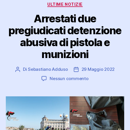
Categorie
ULTIME NOTIZIE
Arrestati due
pregiudicati detenzione
abusiva di pistola e
munizioni
Di
Sebastiano Adduso
29 Maggio 2022
Autore
Data
articolo
dell'articolo
su
Nessun commento
Arrestati
due
pregiudicati
detenzione
abusiva
di
pistola
e