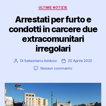
Categorie
ULTIME NOTIZIE
Arrestati per furto e
condotti in carcere due
extracomunitari
irregolari
Di
Sebastiano Adduso
25 Aprile 2022
Autore
Data
articolo
dell'articolo
su
Nessun commento
Arrestati
per
furto
e
condotti
in
carcere