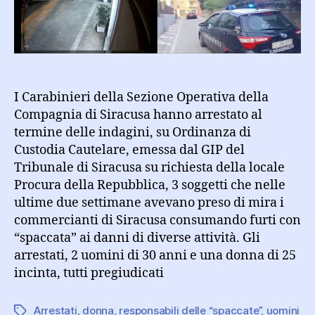
nei
negozi
I Carabinieri della Sezione Operativa della
Compagnia di Siracusa hanno arrestato al
termine delle indagini, su Ordinanza di
Custodia Cautelare, emessa dal GIP del
Tribunale di Siracusa su richiesta della locale
Procura della Repubblica, 3 soggetti che nelle
ultime due settimane avevano preso di mira i
commercianti di Siracusa consumando furti con
“spaccata” ai danni di diverse attività. Gli
arrestati, 2 uomini di 30 anni e una donna di 25
incinta, tutti pregiudicati
Arrestati
,
donna
,
responsabili delle “spaccate”
,
uomini
Tag