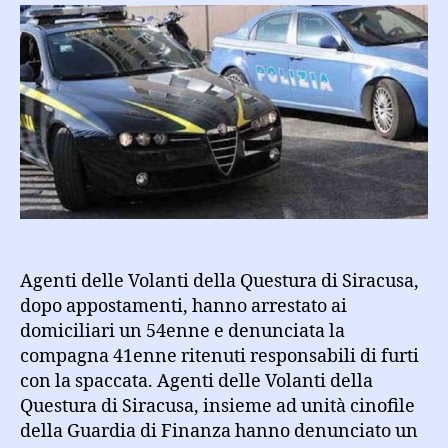
uomo
e
una
donna
per
furti
con
la
spaccata.
Denunciato
per
spaccio
seppure
Agenti delle Volanti della Questura di Siracusa,
ai
dopo appostamenti, hanno arrestato ai
domiciliari
domiciliari un 54enne e denunciata la
compagna 41enne ritenuti responsabili di furti
con la spaccata. Agenti delle Volanti della
Questura di Siracusa, insieme ad unità cinofile
della Guardia di Finanza hanno denunciato un