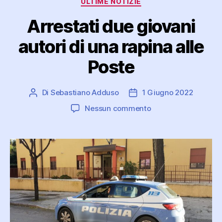
ULTIME NOTIZIE
Arrestati due giovani
autori di una rapina alle
Poste
Di
Sebastiano Adduso
1 Giugno 2022
Autore
Data
articolo
dell'articolo
su
Nessun commento
Arrestati
due
giovani
autori
di
una
rapina
alle
Poste