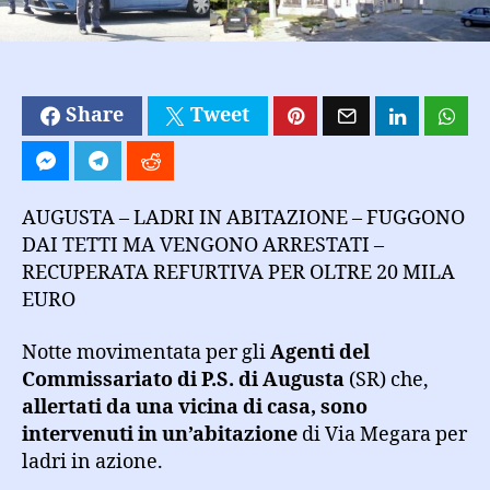
bloccati
e
arrestati
Share
Tweet
AUGUSTA – LADRI IN ABITAZIONE – FUGGONO
DAI TETTI MA VENGONO ARRESTATI –
RECUPERATA REFURTIVA PER OLTRE 20 MILA
EURO
Notte movimentata per gli
Agenti del
Commissariato di P.S. di Augusta
(SR) che,
allertati da una vicina di casa, sono
intervenuti in un’abitazione
di Via Megara per
ladri in azione.