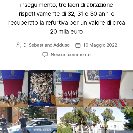
inseguimento, tre ladri di abitazione
rispettivamente di 32, 31 e 30 anni e
recuperato la refurtiva per un valore di circa
20 mila euro
Di
Sebastiano Adduso
16 Maggio 2022
Autore
Data
articolo
dell'articolo
su
Nessun commento
Ladri
in
abitazione
con
20
mila
euro
di
refurtiva
fuggono
dai
tetti: