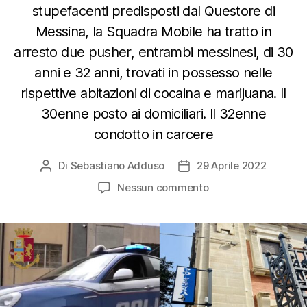
stupefacenti predisposti dal Questore di
Messina, la Squadra Mobile ha tratto in
arresto due pusher, entrambi messinesi, di 30
anni e 32 anni, trovati in possesso nelle
rispettive abitazioni di cocaina e marijuana. Il
30enne posto ai domiciliari. Il 32enne
condotto in carcere
Di
Sebastiano Adduso
29 Aprile 2022
Autore
Data
articolo
dell'articolo
su
Nessun commento
Arrestati
due
presunti
pusher
con
270
grammi