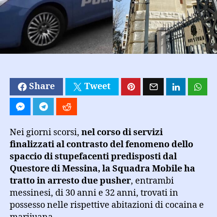
di
cocaina
e
circa
mezzo
kg
di
marijuana
Share
Tweet
Nei giorni scorsi,
nel corso di servizi
finalizzati al contrasto del fenomeno dello
spaccio di stupefacenti predisposti dal
Questore di Messina, la Squadra Mobile ha
tratto in arresto due pusher
, entrambi
messinesi, di 30 anni e 32 anni, trovati in
possesso nelle rispettive abitazioni di cocaina e