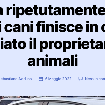
 ripetutamente
 cani finisce in
to il proprieta
animali
Sebastiano Adduso
6 Maggio 2022
Nessun co
e
Data
lo
dell'articolo