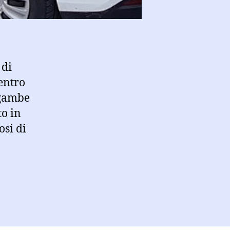
 di
entro
 gambe
to in
osi di