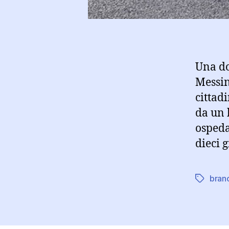
Una do
Messin
cittad
da un 
ospeda
dieci 
bran
Tag