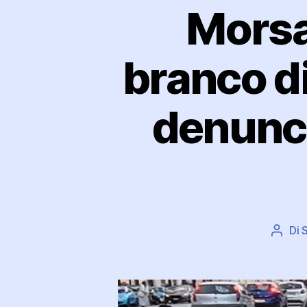
Morsa
branco di
denuncia
Di
Autor
artico