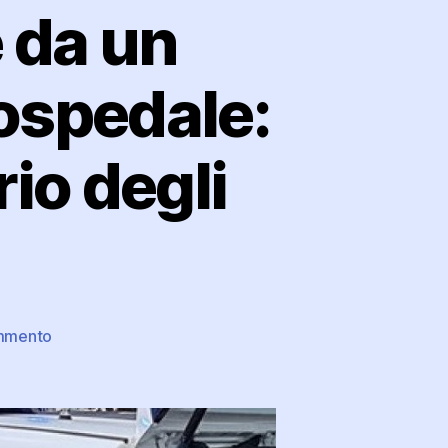
 da un
 ospedale:
rio degli
su
mmento
Morsa
ripetutamente
da
un