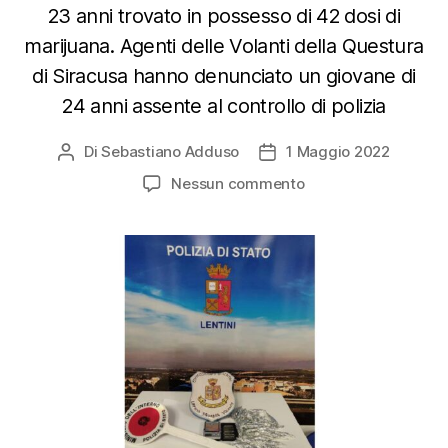
23 anni trovato in possesso di 42 dosi di
marijuana. Agenti delle Volanti della Questura
di Siracusa hanno denunciato un giovane di
24 anni assente al controllo di polizia
Di
Sebastiano Adduso
1 Maggio 2022
Autore
Data
articolo
dell'articolo
su
Nessun commento
Denunciato
23enne
per
spaccio.
Denunciato
24enne
assente
al
controllo
di
polizia