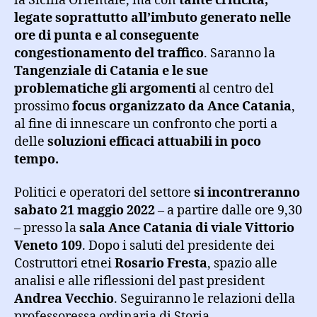
la Sicilia Orientale, ma con
tante criticità,
legate soprattutto all’imbuto generato nelle
ore di punta e al conseguente
congestionamento del traffico
. Saranno la
Tangenziale di Catania e le sue
problematiche gli argomenti
al centro del
prossimo
focus organizzato da Ance Catania
,
al fine di innescare un confronto che porti a
delle
soluzioni efficaci attuabili in poco
tempo.
Politici e operatori del settore
si incontreranno
sabato 21 maggio 2022
– a partire dalle ore 9,30
– presso la
sala Ance Catania di viale Vittorio
Veneto 109
. Dopo i saluti del presidente dei
Costruttori etnei
Rosario Fresta
, spazio alle
analisi e alle riflessioni del past president
Andrea Vecchio
. Seguiranno le relazioni della
professoressa ordinaria di Storia