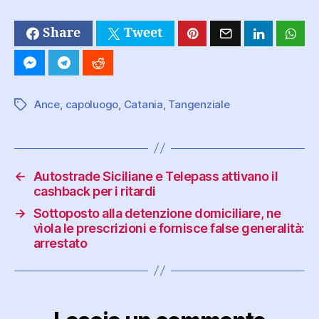
Share
Tweet
Ance
,
capoluogo
,
Catania
,
Tangenziale
Tag
←
Autostrade Siciliane e Telepass attivano il
cashback per i ritardi
→
Sottoposto alla detenzione domiciliare, ne
vìola le prescrizioni e fornisce false generalità:
arrestato