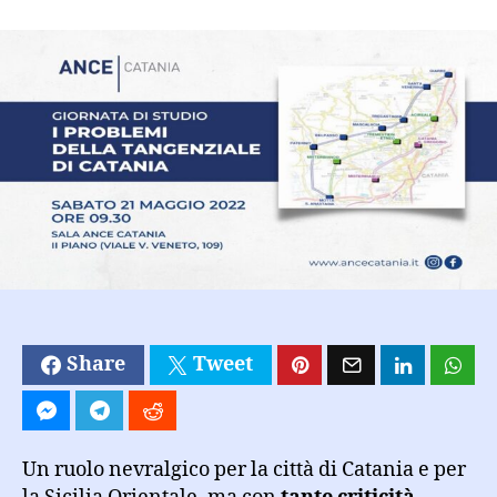
Catania:
focus
sulla
Tangenziale
del
capoluogo
etneo
sabato
21
maggio
2022
Share
Tweet
Un ruolo nevralgico per la città di Catania e per