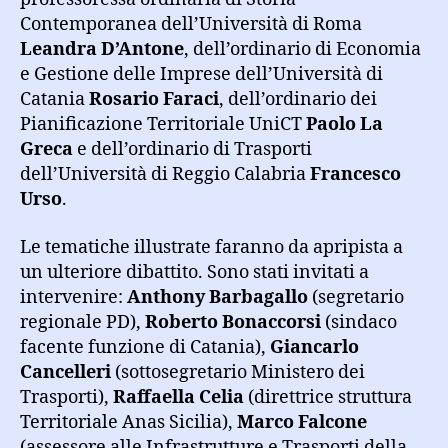
Contemporanea dell’Università di Roma
Leandra D’Antone
, dell’ordinario di Economia
e Gestione delle Imprese dell’Università di
Catania
Rosario Faraci
, dell’ordinario dei
Pianificazione Territoriale UniCT
Paolo La
Greca
e dell’ordinario di Trasporti
dell’Università di Reggio Calabria
Francesco
Urso
.
Le tematiche illustrate faranno da apripista a
un ulteriore dibattito. Sono stati invitati a
intervenire:
Anthony Barbagallo
(segretario
regionale PD),
Roberto Bonaccorsi
(sindaco
facente funzione di Catania),
Giancarlo
Cancelleri
(sottosegretario Ministero dei
Trasporti),
Raffaella Celia
(direttrice struttura
Territoriale Anas Sicilia),
Marco Falcone
(assessore alle Infrastrutture e Trasporti della