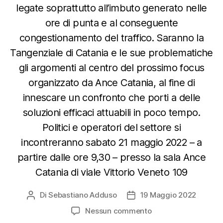
legate soprattutto all’imbuto generato nelle
ore di punta e al conseguente
congestionamento del traffico. Saranno la
Tangenziale di Catania e le sue problematiche
gli argomenti al centro del prossimo focus
organizzato da Ance Catania, al fine di
innescare un confronto che porti a delle
soluzioni efficaci attuabili in poco tempo.
Politici e operatori del settore si
incontreranno sabato 21 maggio 2022 – a
partire dalle ore 9,30 – presso la sala Ance
Catania di viale Vittorio Veneto 109
Di
Sebastiano Adduso
19 Maggio 2022
Autore
Data
articolo
dell'articolo
su
Nessun commento
Ance