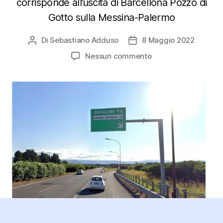
corrisponde all’uscita di Barcellona Pozzo di
Gotto sulla Messina-Palermo
Di
Sebastiano Adduso
8 Maggio 2022
Autore
Data
articolo
dell'articolo
su
Nessun commento
A20:
da
lunedì
chiusura
notturna
di
uno
dei
due
svincoli
di
Barcellona