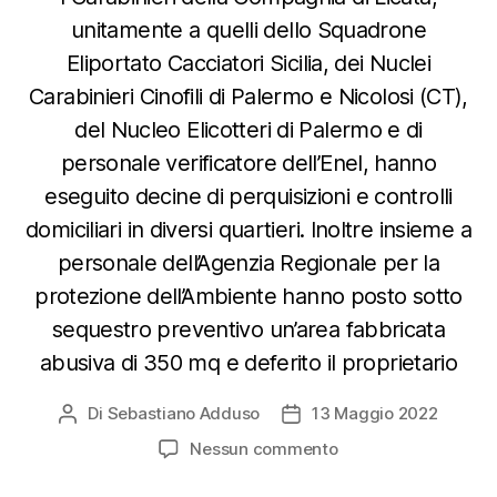
unitamente a quelli dello Squadrone
Eliportato Cacciatori Sicilia, dei Nuclei
Carabinieri Cinofili di Palermo e Nicolosi (CT),
del Nucleo Elicotteri di Palermo e di
personale verificatore dell’Enel, hanno
eseguito decine di perquisizioni e controlli
domiciliari in diversi quartieri. Inoltre insieme a
personale dell’Agenzia Regionale per la
protezione dell’Ambiente hanno posto sotto
sequestro preventivo un’area fabbricata
abusiva di 350 mq e deferito il proprietario
Di
Sebastiano Adduso
13 Maggio 2022
Autore
Data
articolo
dell'articolo
su
Nessun commento
5
arresti