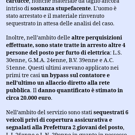
cartucce
, nonché materiale da taglio ancora
intriso di
sostanza stupefacente
. L’uomo è
stato arrestato e il materiale rinvenuto
sequestrato in attesa delle analisi del caso.
Inoltre, nell’ambito delle
altre perquisizioni
effettuate, sono state tratte in arresto altre 4
persone del posto per furto di elettrica
: L.S.
30enne, G.M.A. 24enne, B.V. 39enne e A.C.
51enne. Questi ultimi avevano applicato nei
primi tre casi
un bypass sul contatore e
nell’ultimo un allaccio diretto alla rete
pubblica
. Il
danno quantificato è stimato in
circa 20.000 euro
.
Nell’ambito del servizio sono stati
sequestrati 6
veicoli privi di copertura assicurativa e
segnalati alla Prefettura 2 giovani del posto
,