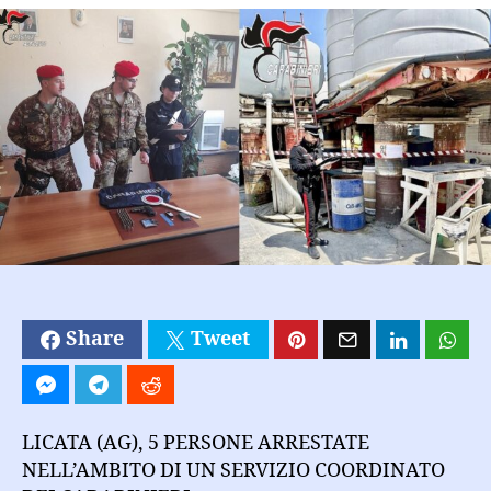
ai
domiciliari:
per
detenzione
armi
e
cartucce;
allaccio
abusivo
alla
pubblica
energia
elettrica
Share
Tweet
LICATA (AG), 5 PERSONE ARRESTATE
NELL’AMBITO DI UN SERVIZIO COORDINATO