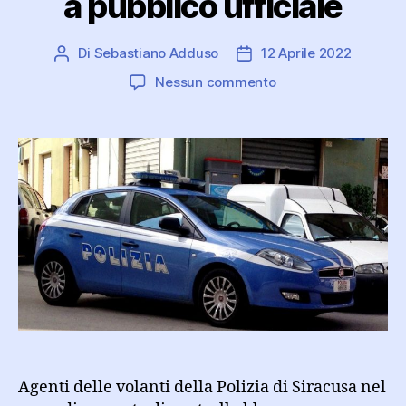
a pubblico ufficiale
Di
Sebastiano Adduso
12 Aprile 2022
Autore
Data
articolo
dell'articolo
su
Nessun commento
Denunciati
dagli
agenti
due
minori
per
ricettazione
e
resistenza
a
pubblico
ufficiale
Agenti delle volanti della Polizia di Siracusa nel