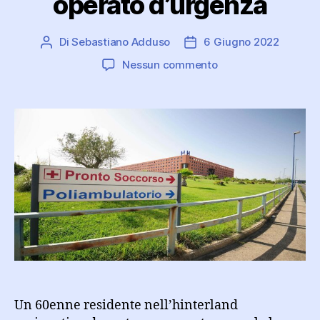
operato d’urgenza
Di
Sebastiano Adduso
6 Giugno 2022
Autore
Data
articolo
dell'articolo
su
Nessun commento
60enne
si
frattura
il
pene
durante
un
rapporto
sessuale:
operato
d’urgenza
Un 60enne residente nell’hinterland