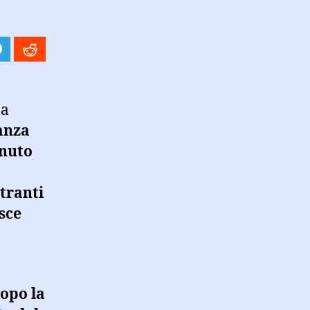
la
anza
enuto
ntranti
asce
dopo la