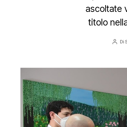
ascoltate v
titolo nel
Di
Autor
artico