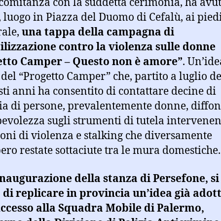
comitanza con la suddetta cerimonia, ha avut
ì, luogo in Piazza del Duomo di Cefalù, ai pied
rale,
una tappa della campagna di
ilizzazione contro la violenza sulle donne
etto Camper – Questo non è amore”
. Un’ide
 del “Progetto Camper” che, partito a luglio de
sti anni ha consentito di contattare decine di
ia di persone, prevalentemente donne, diff
evolezza sugli strumenti di tutela intervene
ioni di violenza e stalking che diversamente
ero restate sottaciute tra le mura domestiche.
inaugurazione della stanza di Persefone, si
 di replicare in provincia un’idea già adot
ccesso alla Squadra Mobile di Palermo,