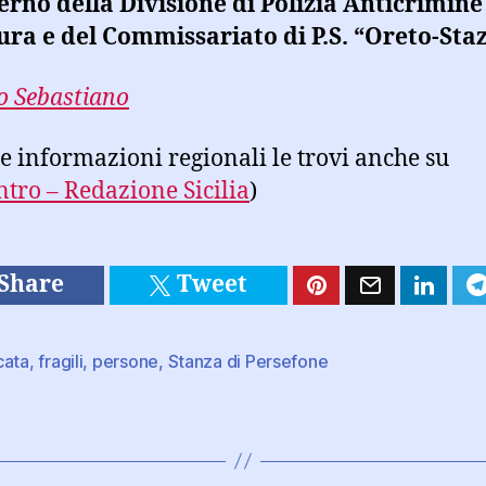
terno della Divisione di Polizia Anticrimine
ra e del Commissariato di P.S. “Oreto-Sta
 Sebastiano
tre informazioni regionali le trovi anche su
ntro – Redazione Sicilia
)
Share
Tweet
cata
,
fragili
,
persone
,
Stanza di Persefone