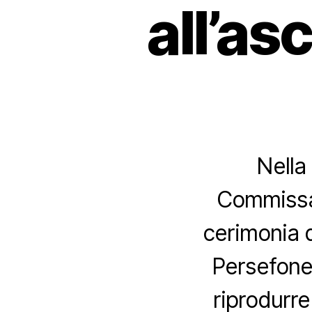
all’as
Nella 
Commissar
cerimonia d
Persefone”
riprodurr