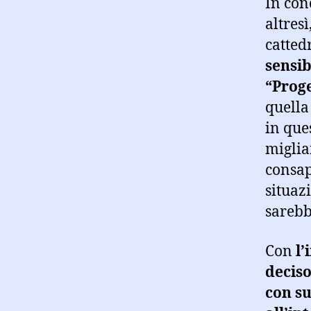
In con
altres
catted
sensib
“Prog
quella
in que
miglia
consap
situaz
sarebb
Con
l’
deciso
con su