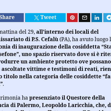
Share
Tweet
mattina del 29,
all’interno dei locali del
sariato di P.S. Cefalù
(PA), ha avuto luogo 
nia di inaugurazione della cosiddetta “St
sefone”, uno spazio riservato dove si è rit
produrre un ambiente protetto ove possano
 ascoltate vittime e testimoni di reati, rie
o titolo nella categoria delle cosiddette “f
”
.
erimonia ha
presenziato il Questore della
cia di Palermo, Leopoldo Laricchia, che, 