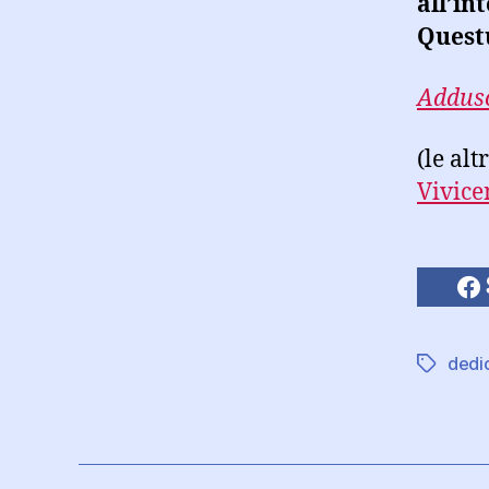
all’in
Questu
Adduso
(le al
Vivice
dedi
Tag