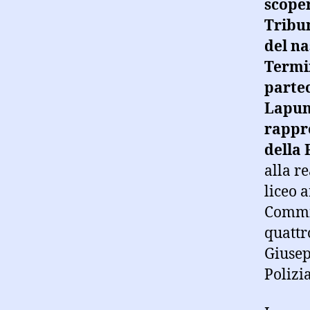
scoper
Tribun
del na
Termin
partec
Lapunz
rappre
della 
alla r
liceo 
Commis
quattr
Giusep
Polizia