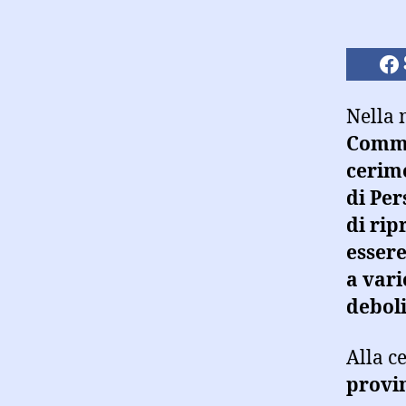
Nella 
Commis
cerimo
di Per
di ri
essere
a vari
deboli
Alla c
provin