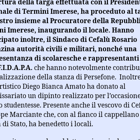
tura della targa effettuata con il Presiden
ale di Termini Imerese, ha proceduto al t
stro insieme al Procuratore della Repubbli
i Imerese, inaugurando il locale. Hanno
ipato inoltre, il Sindaco di Cefalù Rosario
ina autorità civili e militari, nonché una
sentanza di scolaresche e rappresentanti 
F.I.D.A.P.A.
che hanno notevolmente contribu
ealizzazione della stanza di Persefone. Inoltre,
artistico Diego Bianca Amato ha donato al
sariato un dipinto realizzato per l’occasion
o studentesse. Presente anche il vescovo di Ce
pe Marciante che, con al fianco il cappellano
 di Stato, ha benedetto i locali.