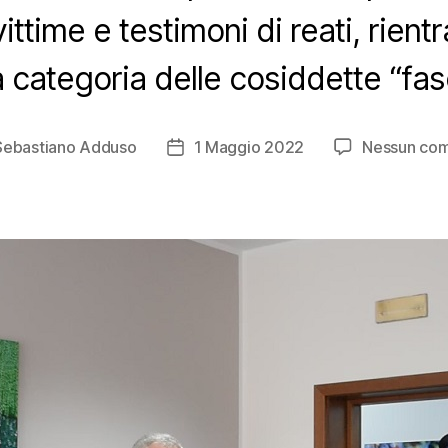
ittime e testimoni di reati, rientr
la categoria delle cosiddette “fa
Sebastiano Adduso
1 Maggio 2022
Nessun co
e
Data
lo
dell'articolo