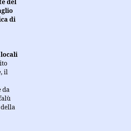
te del
aglio
ca di
locali
ito
 il
e da
falù
 della