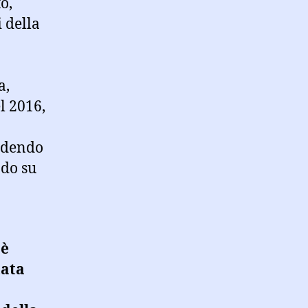
o,
i della
a,
l 2016,
ondendo
ndo su
 è
tata