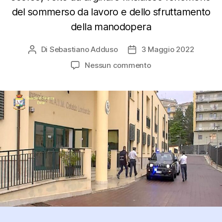
del sommerso da lavoro e dello sfruttamento
della manodopera
Di
Sebastiano Adduso
3 Maggio 2022
Autore
Data
articolo
dell'articolo
su
Nessun commento
Scoperti
26
i
lavoratori
in
nero
o
irregolari