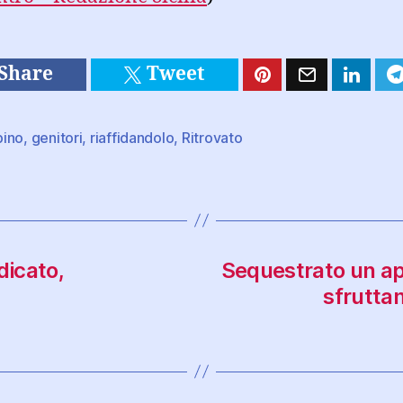
Share
Tweet
ino
,
genitori
,
riaffidandolo
,
Ritrovato
dicato,
Sequestrato un a
sfrutta