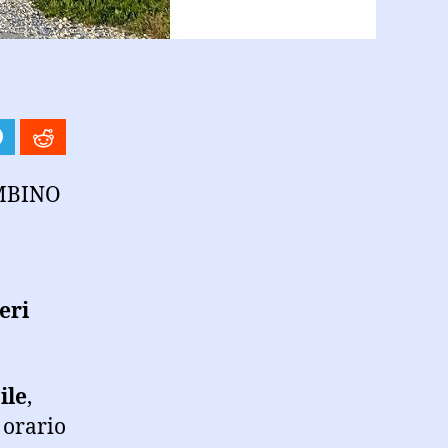
AMBINO
eri
ile
,
n orario