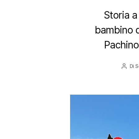
Storia a
bambino di
Pachino 
Di
S
Autor
artico