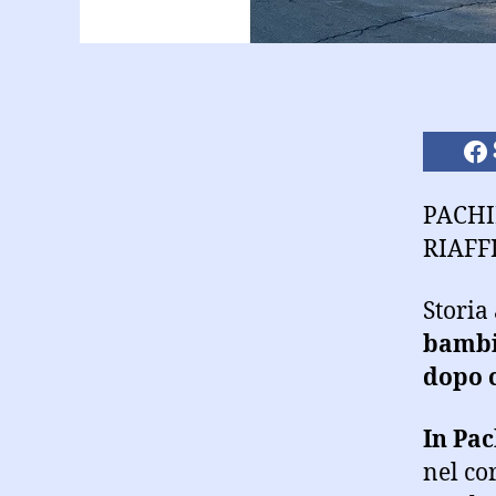
PACHI
RIAFF
Storia
bambin
dopo c
In Pac
nel cor