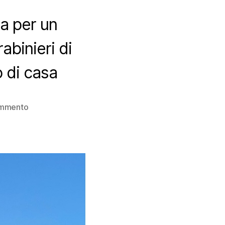
na per un
abinieri di
o di casa
su
ommento
Ritrovato
un
bambino
riaffidandolo
ai
genitori