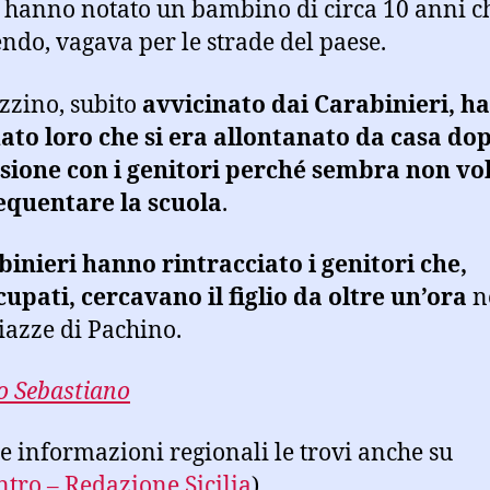
, hanno notato un bambino di circa 10 anni c
ndo, vagava per le strade del paese.
azzino, subito
avvicinato dai Carabinieri, ha
ato loro che si era allontanato da casa do
sione con i genitori perché sembra non vo
equentare la scuola
.
inieri hanno rintracciato i genitori che,
upati, cercavano il figlio da oltre un’ora
n
piazze di Pachino.
 Sebastiano
tre informazioni regionali le trovi anche su
ntro – Redazione Sicilia
)