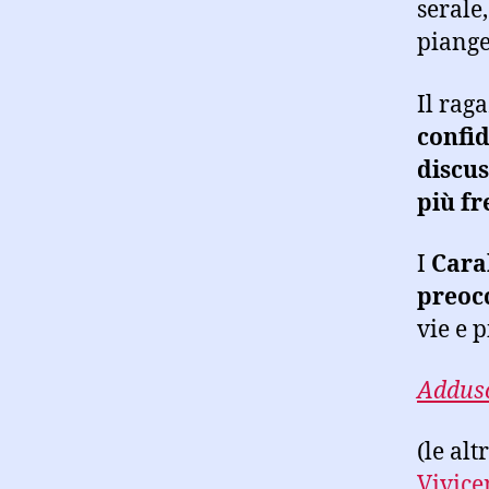
serale
piange
Il rag
confid
discus
più fr
I
Carab
preocc
vie e 
Adduso
(le al
Vivice