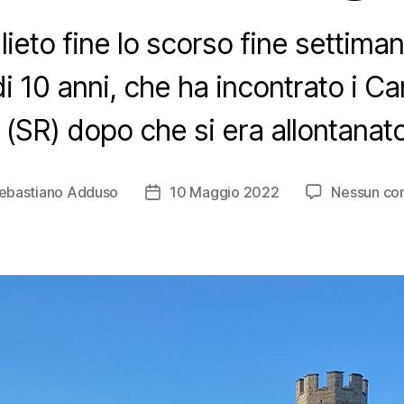
 lieto fine lo scorso fine settima
 10 anni, che ha incontrato i Car
(SR) dopo che si era allontanat
ebastiano Adduso
10 Maggio 2022
Nessun c
e
Data
lo
dell'articolo