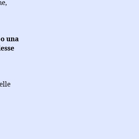
he,
po una
lesse
elle