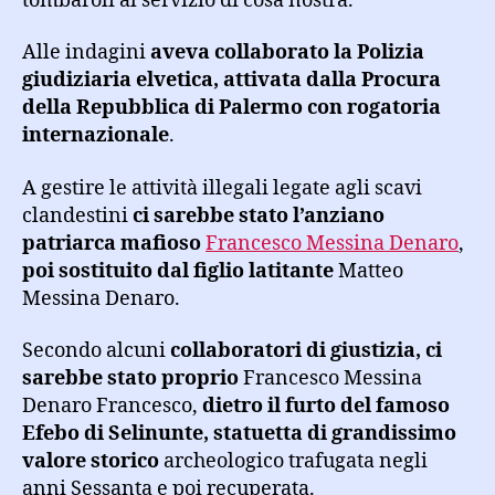
tombaroli al servizio di cosa nostra.
Alle indagini
aveva collaborato la Polizia
giudiziaria elvetica, attivata dalla Procura
della Repubblica di Palermo con rogatoria
internazionale
.
A gestire le attività illegali legate agli scavi
clandestini
ci sarebbe stato l’anziano
patriarca mafioso
Francesco Messina Denaro
,
poi sostituito dal figlio latitante
Matteo
Messina Denaro.
Secondo alcuni
collaboratori di giustizia, ci
sarebbe stato proprio
Francesco Messina
Denaro Francesco,
dietro il furto del famoso
Efebo di Selinunte, statuetta di grandissimo
valore storico
archeologico trafugata negli
anni Sessanta e poi recuperata.