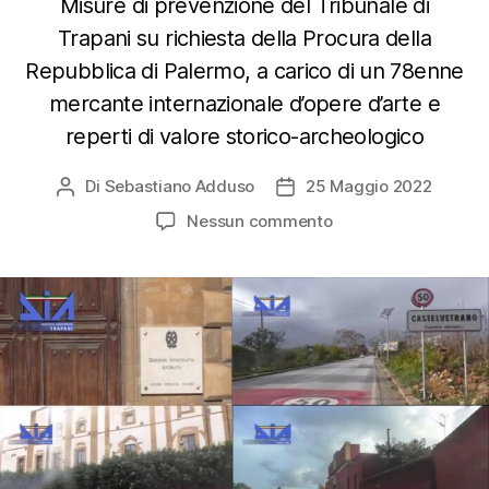
Misure di prevenzione del Tribunale di
Trapani su richiesta della Procura della
Repubblica di Palermo, a carico di un 78enne
mercante internazionale d’opere d’arte e
reperti di valore storico-archeologico
Di
Sebastiano Adduso
25 Maggio 2022
Autore
Data
articolo
dell'articolo
su
Nessun commento
Oltre
10
milioni
di
euro
sequestrati
a
mercante
d’arte