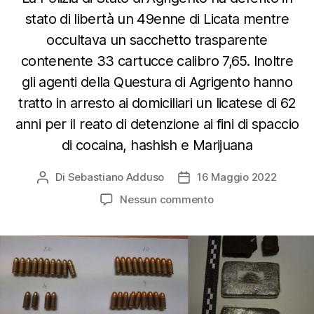
stato di libertà un 49enne di Licata mentre
occultava un sacchetto trasparente
contenente 33 cartucce calibro 7,65. Inoltre
gli agenti della Questura di Agrigento hanno
tratto in arresto ai domiciliari un licatese di 62
anni per il reato di detenzione ai fini di spaccio
di cocaina, hashish e Marijuana
Di
Sebastiano Adduso
16 Maggio 2022
Autore
Data
articolo
dell'articolo
su
Nessun commento
Denunciato
per
occultamento
di
cartucce
in
spazio