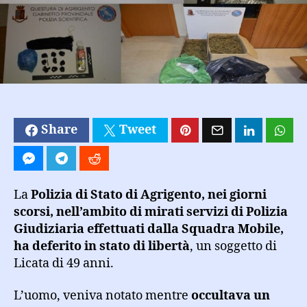
condominiale.
Arrestato
per
spaccio
Share
Tweet
La
Polizia di Stato di Agrigento, nei giorni
scorsi, nell’ambito di mirati servizi di Polizia
Giudiziaria effettuati dalla Squadra Mobile,
ha deferito in stato di libertà
, un soggetto di
Licata di 49 anni.
L’uomo, veniva notato mentre
occultava un